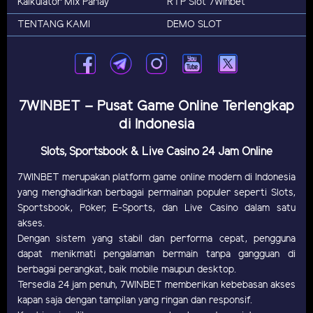
Kalkulator Mix Parlay
RTP Slot 7Winbet
TENTANG KAMI
DEMO SLOT
7WINBET – Pusat Game Online Terlengkap
di Indonesia
Slots, Sportsbook & Live Casino 24 Jam Online
7WINBET merupakan platform game online modern di Indonesia
yang menghadirkan berbagai permainan populer seperti Slots,
Sportsbook, Poker, E-Sports, dan Live Casino dalam satu
akses.
Dengan sistem yang stabil dan performa cepat, pengguna
dapat menikmati pengalaman bermain tanpa gangguan di
berbagai perangkat, baik mobile maupun desktop.
Tersedia 24 jam penuh, 7WINBET memberikan kebebasan akses
kapan saja dengan tampilan yang ringan dan responsif.