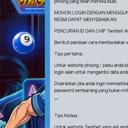
phising yang telah mereka buat.
MOHON LOGIN DENGAN MENGGUNAKA
RESMI DAPAT MENYEBABKAN
PENCURIAN ID DAN CHIP 7winbet A
Berikut panduan cara membedakan we
Tips pertama :
Untuk website phising / palsu anda 
login ialah untuk mengambil data and
Disarankan jika anda ingin memastika
password sembarang yang bukan mili
Tips Kedua :
Untuk website 7winbet yang asli and