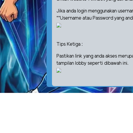
Jika anda login menggunakan usern
""Username atau Password yang anda
Tips Ketiga :
Pastikan link yang anda akses merupa
tampilan lobby seperti dibawah ini.