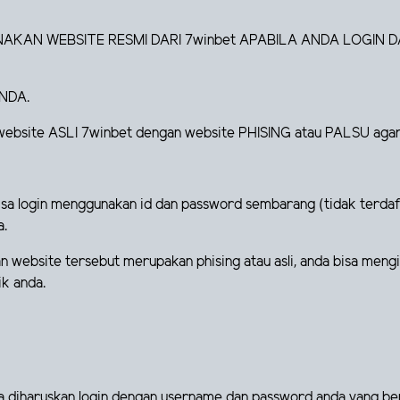
N WEBSITE RESMI DARI 7winbet APABILA ANDA LOGIN DAR
NDA.
bsite ASLI 7winbet dengan website PHISING atau PALSU agar a
bisa login menggunakan id dan password sembarang (tidak terdaft
a.
n website tersebut merupakan phising atau asli, anda bisa mengi
k anda.
a diharuskan login dengan username dan password anda yang ben