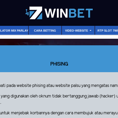
LATOR MIX PARLAY
CARA BETTING
VIDEO-WEBSITE
RTP SLOT 7W
PHISING
ati pada website phising atau website palsu yang mengatas na
su yang digunakan oleh oknum tidak bertanggung jawab (hacker
.
 untuk menjebak korbannya dengan cara membujuk atau merayu 